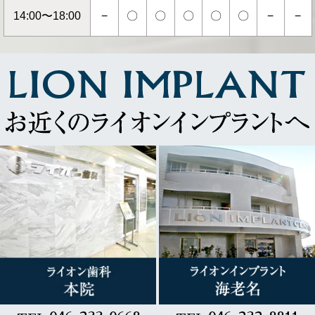
14:00〜18:00
−
〇
〇
〇
〇
〇
−
−