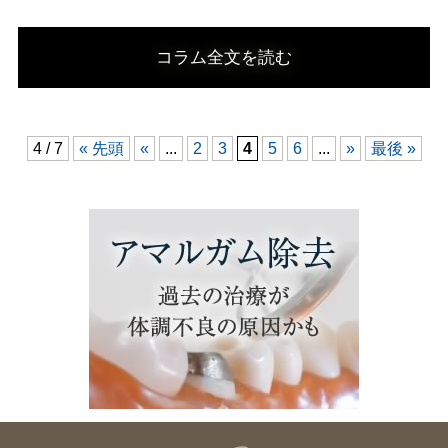
コラム全文を読む
4 / 7
« 先頭
«
...
2
3
4
5
6
...
»
最後 »