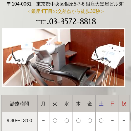
〒104-0061 東京都中央区銀座5-7-6 銀座大黒屋ビル3F
＜銀座4丁目の交差点から徒歩30秒＞
03-3572-8818
TEL.
診療時間
月
火
水
木
金
土
日
祝
9:30〜13:00
−
〇
〇
〇
〇
〇
−
−