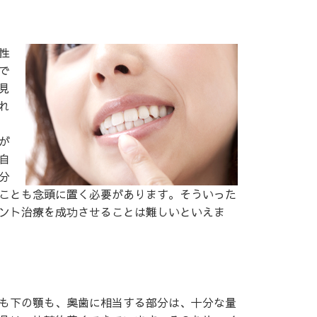
性
で
見
れ
が
自
分
ことも念頭に置く必要があります。そういった
ント治療を成功させることは難しいといえま
も下の顎も、奥歯に相当する部分は、十分な量