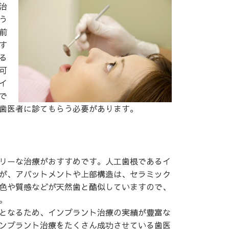
治
う
前
す
る
可
イ
で
歯医者に診てもらう必要があります。
リーな治療がおすすめです。人工歯根であるイ
が、アバットメントや上部構造は、セラミック
色や質感などが天然歯と酷似していますので、
。
となるため、インプラント治療の実績が豊富な
ンプラント治療をたくさん成功させている歯医