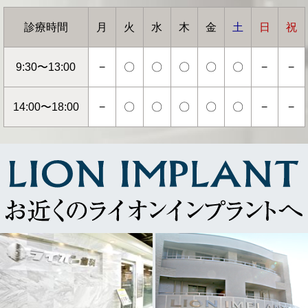
診療時間
月
火
水
木
金
土
日
祝
9:30〜13:00
−
〇
〇
〇
〇
〇
−
−
14:00〜18:00
−
〇
〇
〇
〇
〇
−
−