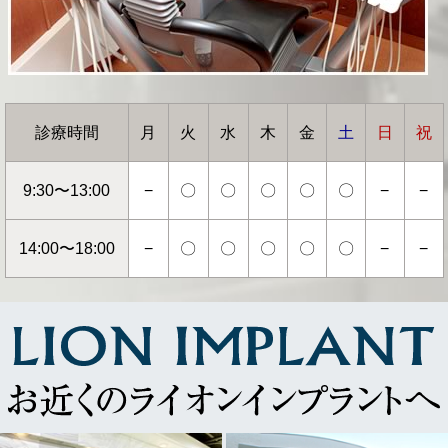
診療時間
月
火
水
木
金
土
日
祝
9:30〜13:00
−
〇
〇
〇
〇
〇
−
−
14:00〜18:00
−
〇
〇
〇
〇
〇
−
−