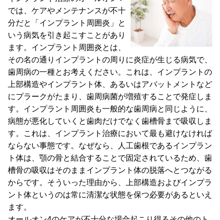
では、ケアやメンテナンスが不十
分だと「インプラント周囲炎」と
いう病気を引き起こすことがあり
ます。インプラント周囲炎とは、
その名の通りインプラントの周りに炎症が生じる病気で、
歯周病の一種とお考えください。これは、インプラントの
上部構造やインプラント体、あるいはアバットメントなど
にプラークがたまり、歯周病菌が増殖することで発症しま
す。インプラント周囲炎も一般的な歯周病と同じように、
病態が悪化していくと歯肉だけでなく歯槽骨まで吸収しま
す。これは、インプラント治療において最も避けなければ
ならない事態です。なぜなら、人工歯根であるインプラン
ト体は、顎の骨と結合することで固定されているため、歯
槽骨の吸収はそのままインプラント体の脱落へとつながる
からです。そういった理由から、上部構造およびインプラ
ント体というのは常に清潔な状態を保つ必要があるといえ
ます。
オールオン4のケアが不十分な場合起こり得るその他のト